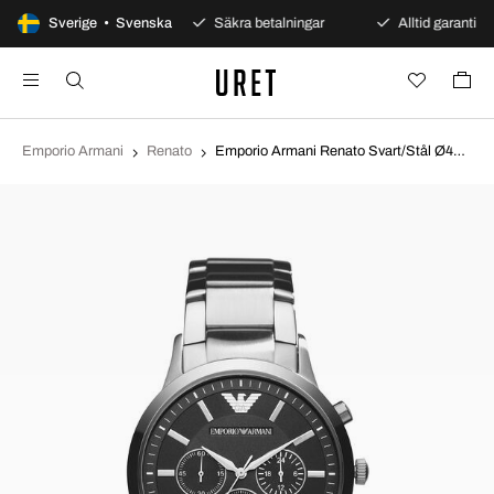
100 dagars öppet köp
Sverige • Svenska
Säkra betalningar
Alltid garanti
Emporio Armani
Renato
Emporio Armani Renato Svart/Stål Ø43 mm AR2434