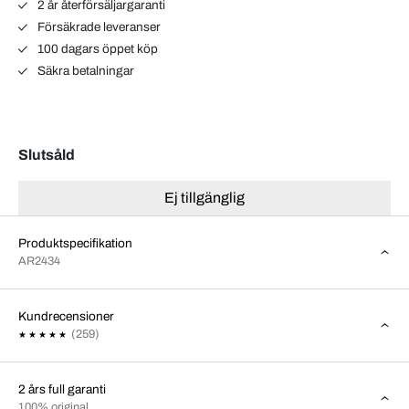
2 år återförsäljargaranti
Försäkrade leveranser
100 dagars öppet köp
Säkra betalningar
Slutsåld
Ej tillgänglig
Produktspecifikation
AR2434
Kundrecensioner
(259)
2 års full garanti
100% original