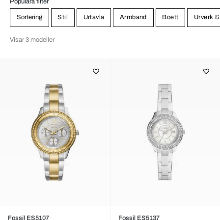
Populära filter
Sortering
Stil
Urtavla
Armband
Boett
Urverk &
Visar 3 modeller
Fossil ES5107
Fossil ES5137