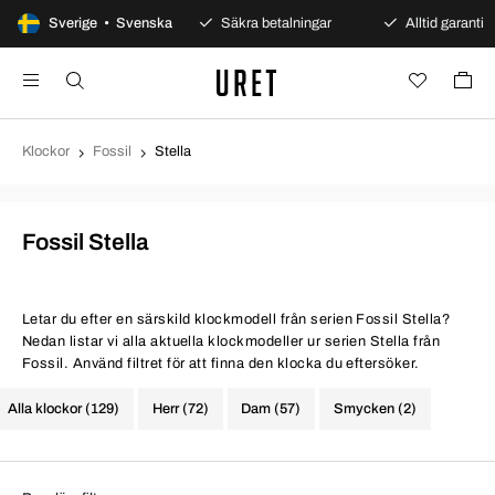
00 dagars öppet köp
Sverige • Svenska
Säkra betalningar
Alltid garanti
Klockor
Fossil
Stella
Fossil Stella
Letar du efter en särskild klockmodell från serien Fossil Stella?
Nedan listar vi alla aktuella klockmodeller ur serien Stella från
Fossil. Använd filtret för att finna den klocka du eftersöker.
Alla klockor (129)
Herr (72)
Dam (57)
Smycken (2)