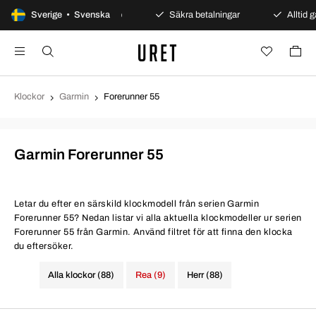
Sverige • Svenska
100 dagars öppet köp
Säkra betalningar
Alltid ga
Klockor
Garmin
Forerunner 55
Garmin Forerunner 55
Letar du efter en särskild klockmodell från serien Garmin
Forerunner 55? Nedan listar vi alla aktuella klockmodeller ur serien
Forerunner 55 från Garmin. Använd filtret för att finna den klocka
du eftersöker.
Alla klockor (88)
Rea (9)
Herr (88)