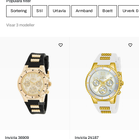
Populära filter
Sortering
Stil
Urtavla
Armband
Boett
Urverk &
Visar 3 modeller
Invicta 36909
Invicta 24187