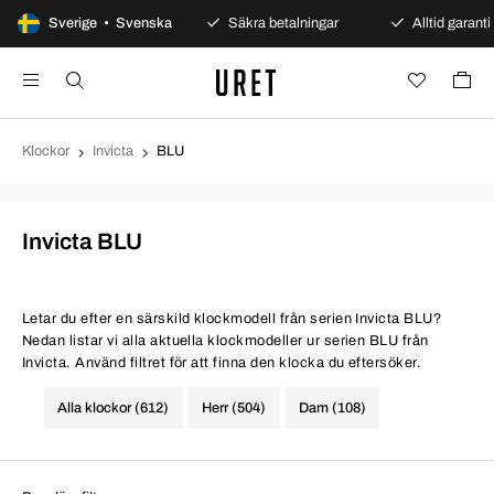
100 dagars öppet köp
Sverige • Svenska
Säkra betalningar
Alltid garanti
Klockor
Invicta
BLU
Invicta BLU
Letar du efter en särskild klockmodell från serien Invicta BLU?
Nedan listar vi alla aktuella klockmodeller ur serien BLU från
Invicta. Använd filtret för att finna den klocka du eftersöker.
Alla klockor (612)
Herr (504)
Dam (108)