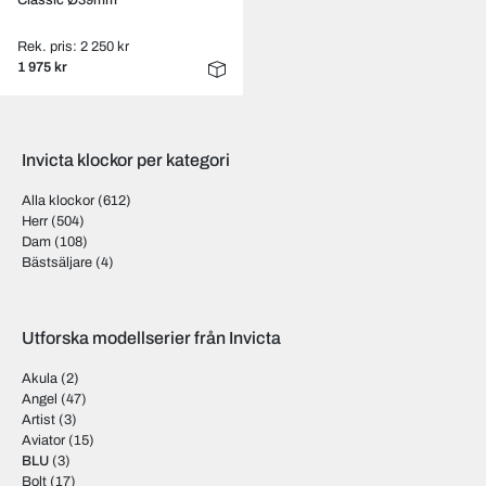
Classic Ø39mm
Rek. pris: 2 250 kr
1 975 kr
Invicta klockor per kategori
Alla klockor
(612)
Herr
(504)
Dam
(108)
Bästsäljare
(4)
Utforska modellserier från Invicta
Akula
(2)
Angel
(47)
Artist
(3)
Aviator
(15)
BLU
(3)
Bolt
(17)