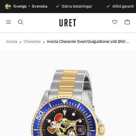
100 dagars öppet köp
Sverige • Svenska
Säkra betalningar
Alltid garanti
Invicta
Character
Invicta Character Svart/Gulguldtonat stål Ø40 mm 27423