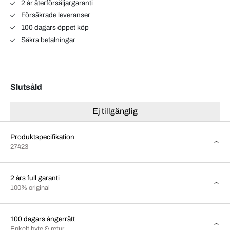
2 år återförsäljargaranti
Försäkrade leveranser
100 dagars öppet köp
Säkra betalningar
Slutsåld
Ej tillgänglig
Produktspecifikation
27423
2 års full garanti
100% original
100 dagars ångerrätt
Enkelt byte & retur