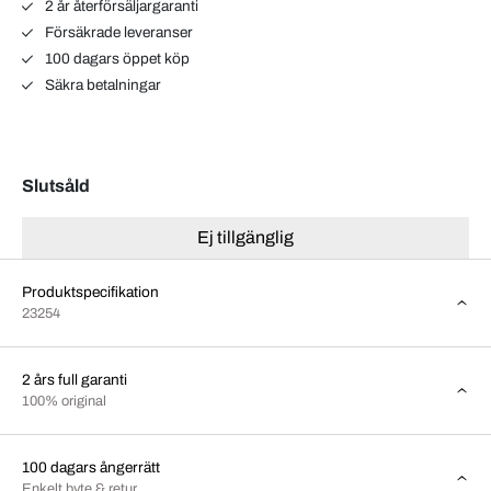
2 år återförsäljargaranti
Försäkrade leveranser
100 dagars öppet köp
Säkra betalningar
Slutsåld
Ej tillgänglig
Produktspecifikation
23254
2 års full garanti
100% original
100 dagars ångerrätt
Enkelt byte & retur