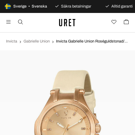
100 dagars öppet köp
Sverige • Svenska
Säkra betalningar
Alltid garanti
Invicta
Gabrielle Union
Invicta Gabrielle Union Roséguldstonad/Satin Ø35 mm 23254