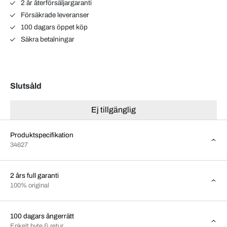
2 år återförsäljargaranti
Försäkrade leveranser
100 dagars öppet köp
Säkra betalningar
Slutsåld
Ej tillgänglig
Produktspecifikation
34627
2 års full garanti
100% original
100 dagars ångerrätt
Enkelt byte & retur