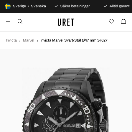
100 dagars öppet köp
Sverige • Svenska
Säkra betalningar
Alltid garanti
Invicta
Marvel
Invicta Marvel Svart/Stål Ø47 mm 34627