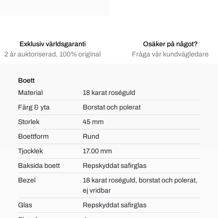
Exklusiv världsgaranti
Osäker på något?
2 år auktoriserad, 100% original
Fråga vår kundvägledare
Boett
Material
18 karat roséguld
Färg & yta
Borstat och polerat
Storlek
45 mm
Boettform
Rund
Tjocklek
17.00 mm
Baksida boett
Repskyddat safirglas
Bezel
18 karat roséguld, borstat och polerat,
ej vridbar
Glas
Repskyddat safirglas