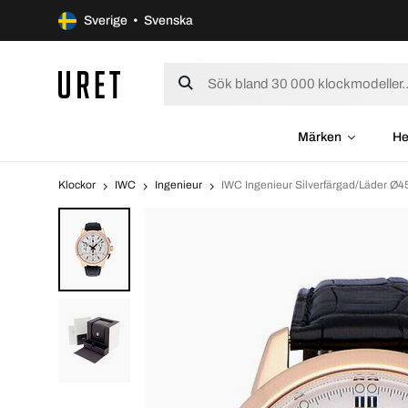
Sverige • Svenska
Märken
He
Klockor
IWC
Ingenieur
IWC Ingenieur Silverfärgad/Läder Ø