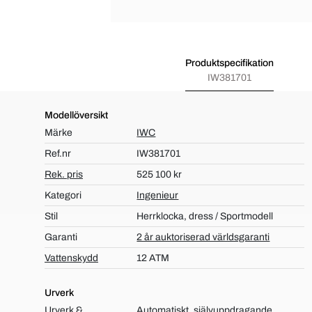
Produktspecifikation
IW381701
Modellöversikt
Märke
IWC
Ref.nr
IW381701
Rek. pris
525 100 kr
Kategori
Ingenieur
Stil
Herrklocka, dress / Sportmodell
Garanti
2 år auktoriserad världsgaranti
Vattenskydd
12 ATM
Urverk
Urverk &
Automatiskt, självuppdragande