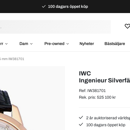
100 dagars öppet köp
rr
Dam
Pre-owned
Nyheter
Bästsäljare
45 mm IW381701
IWC
Ingenieur Silver
Ref: IW381701
Rek. pris: 525 100 kr
2 år auktoriserad världs
100 dagars öppet köp