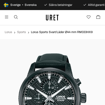
100 dagars öppet köp
Sverige • Svenska
Säkra betalningar
Alltid garanti
Lorus
Sports
Lorus Sports Svart/Läder Ø44 mm RM333HX9