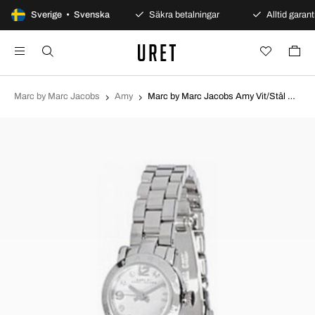
100 dagars öppet köp
Sverige • Svenska
Säkra betalningar
Alltid garanti
Marc by Marc Jacobs
Amy
Marc by Marc Jacobs Amy Vit/Stål Ø20 mm MBM8611