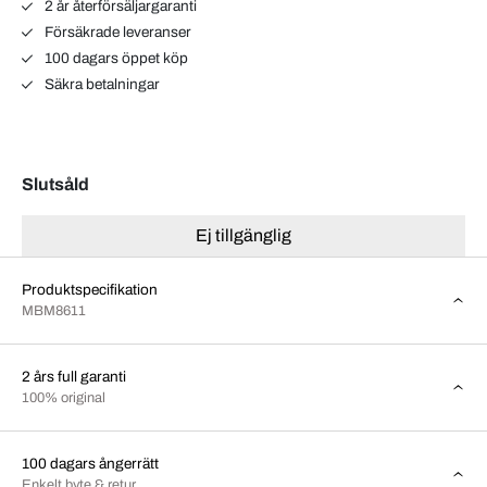
2 år återförsäljargaranti
Försäkrade leveranser
100 dagars öppet köp
Säkra betalningar
Slutsåld
Ej tillgänglig
Produktspecifikation
MBM8611
2 års full garanti
100% original
100 dagars ångerrätt
Enkelt byte & retur