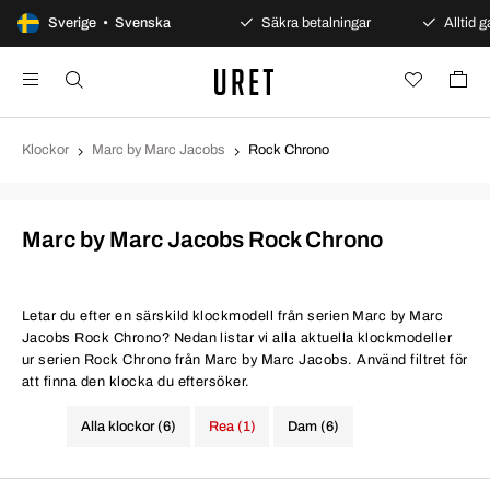
Sverige • Svenska
100 dagars öppet köp
Säkra betalningar
Alltid g
Klockor
Marc by Marc Jacobs
Rock Chrono
Marc by Marc Jacobs Rock Chrono
Letar du efter en särskild klockmodell från serien Marc by Marc
Jacobs Rock Chrono? Nedan listar vi alla aktuella klockmodeller
ur serien Rock Chrono från Marc by Marc Jacobs. Använd filtret för
att finna den klocka du eftersöker.
Alla klockor (6)
Rea (1)
Dam (6)