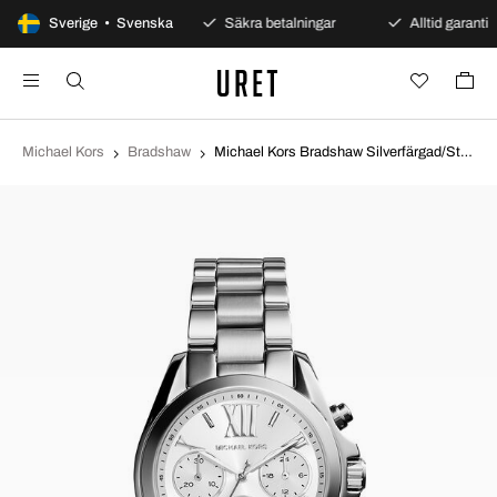
100 dagars öppet köp
Sverige • Svenska
Säkra betalningar
Alltid garanti
Michael Kors
Bradshaw
Michael Kors Bradshaw Silverfärgad/Stål Ø36 mm MK6174