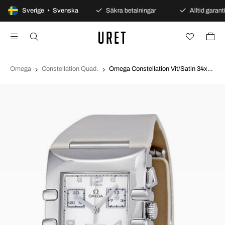
100 dagars öppet köp
Sverige • Svenska
Säkra betalningar
Alltid garanti
Omega
Constellation Quad.
Omega Constellation Vit/Satin 34x28 mm 1841.35.71