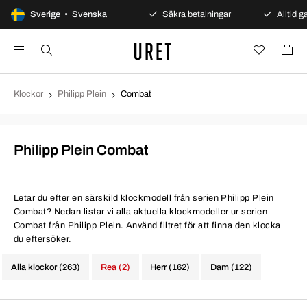
100 dagars öppet köp
Sverige • Svenska
Säkra betalningar
Alltid ga
Klockor
Philipp Plein
Combat
Philipp Plein Combat
Letar du efter en särskild klockmodell från serien Philipp Plein
Combat? Nedan listar vi alla aktuella klockmodeller ur serien
Combat från Philipp Plein. Använd filtret för att finna den klocka
du eftersöker.
Alla klockor (263)
Rea (2)
Herr (162)
Dam (122)