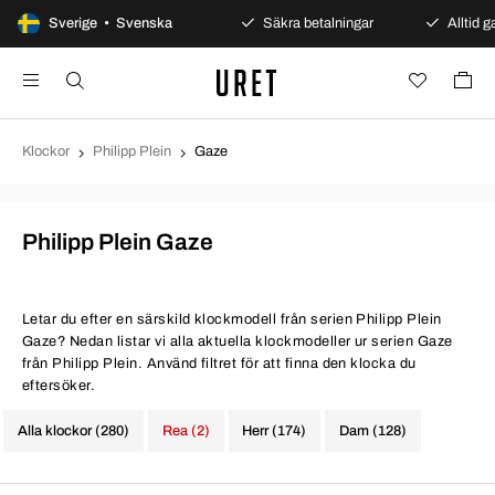
100 dagars öppet köp
Sverige • Svenska
Säkra betalningar
Alltid ga
Klockor
Philipp Plein
Gaze
Philipp Plein Gaze
Letar du efter en särskild klockmodell från serien Philipp Plein
Gaze? Nedan listar vi alla aktuella klockmodeller ur serien Gaze
från Philipp Plein. Använd filtret för att finna den klocka du
eftersöker.
Alla klockor (280)
Rea (2)
Herr (174)
Dam (128)