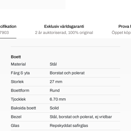
ifikation
Exklusiv världsgaranti
Prova
7903
2 år auktoriserad, 100% original
Öppet köp 
Boett
Material
Stål
Färg & yta
Borstat och polerat
Storlek
27 mm
Boettform
Rund
Tjocklek
6.70 mm
Baksida boett
Solid
Bezel
Stål, borstat och polerat, ej vridbar
Glas
Repskyddat safirglas