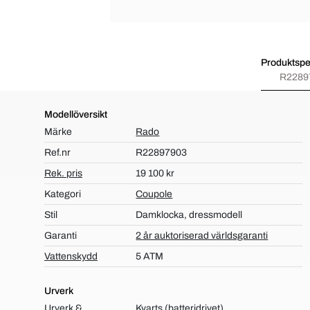
Produktspec
R2289
Modellöversikt
Märke
Rado
Ref.nr
R22897903
Rek. pris
19 100 kr
Kategori
Coupole
Stil
Damklocka, dressmodell
Garanti
2 år auktoriserad världsgaranti
Vattenskydd
5 ATM
Urverk
Urverk &
Kvarts (batteridrivet)