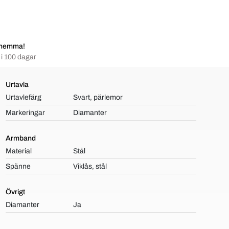
 hemma!
i 100 dagar
Urtavla
Urtavlefärg
Svart, pärlemor
Markeringar
Diamanter
Armband
Material
Stål
Spänne
Viklås, stål
Övrigt
Diamanter
Ja