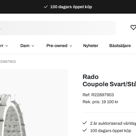
100 dagars öppet köp
rr
Dam
Pre-owned
Nyheter
Bästsäljare
R22897903
Rado
Coupole Svart/St
Ref: R22897903
Rek. pris: 19 100 kr
2 år auktoriserad världs
100 dagars öppet köp