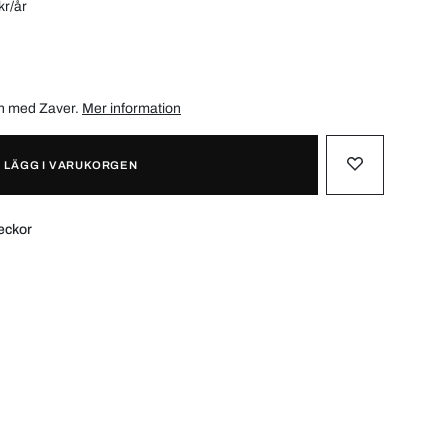
kr/år
ån med
Zaver
.
Mer information
LÄGG I VARUKORGEN
eckor