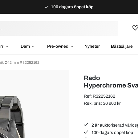
100 dagars öppet köp
rr
Dam
Pre-owned
Nyheter
Bästsäljare
mik Ø42 mm R32252162
Rado
Hyperchrome Sva
Ref: R32252162
Rek. pris: 36 600 kr
2 år auktoriserad världs
100 dagars öppet köp