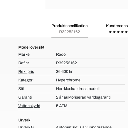
Produktspecifikation
Kundrecens
R32252162
Modellöversikt
Märke
Rado
Ref.nr
R32252162
Rek. pris
36 600 kr
Kategori
Hyperchrome
Stil
Herrklocka, dressmodell
Garanti
2 år auktoriserad världsgaranti
Vattenskydd
5 ATM
Urverk
Urverk &
Automatiskt, självuppdragande