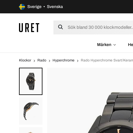
Sverige • Svenska
Märken
He
Klockor
Rado
Hyperchrome
Rado Hyperchrome Svart/Kera