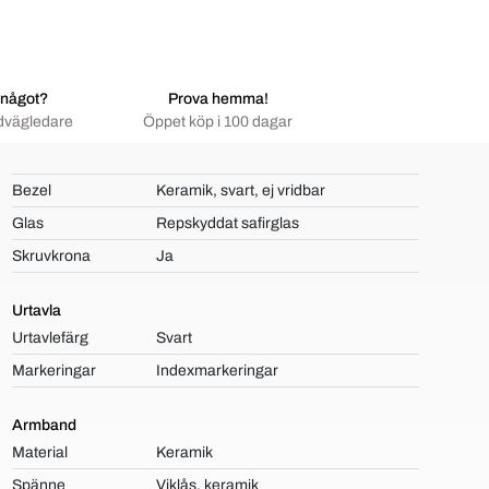
 något?
Prova hemma!
dvägledare
Öppet köp i 100 dagar
Bezel
Keramik, svart, ej vridbar
Glas
Repskyddat safirglas
Skruvkrona
Ja
Urtavla
Urtavlefärg
Svart
Markeringar
Indexmarkeringar
Armband
Material
Keramik
Spänne
Viklås, keramik