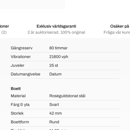
ioner
Exklusiv världsgaranti
Osäker på
(2)
2 år auktoriserad, 100% original
Fråga vår kun
Gångreserv
80 timmar
Vibrationer
21600 vph
Juveler
25 st
Datumangivelse
Datum
Boett
Material
Roséguldstonat stål
Färg & yta
Svart
Storlek
42 mm
Boettform
Rund