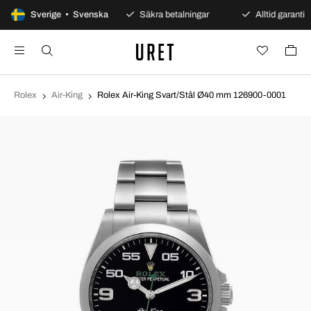
100 dagars öppet köp
Sverige • Svenska
Säkra betalningar
Alltid garanti
Rolex
Air-King
Rolex Air-King Svart/Stål Ø40 mm 126900-0001