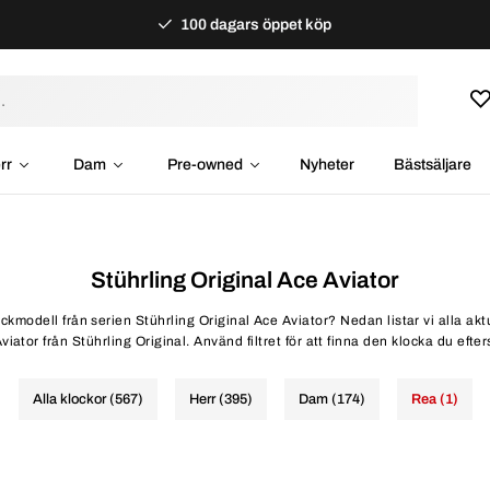
100 dagars öppet köp
rr
Dam
Pre-owned
Nyheter
Bästsäljare
Stührling Original Ace Aviator
ockmodell från serien Stührling Original Ace Aviator? Nedan listar vi alla ak
viator från Stührling Original. Använd filtret för att finna den klocka du efter
Alla klockor (567)
Herr (395)
Dam (174)
Rea (1)