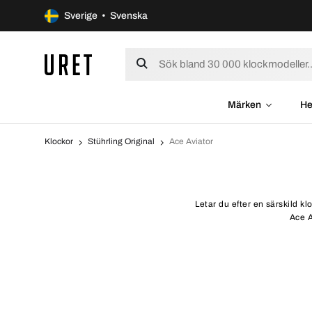
Sverige • Svenska
Märken
He
Klockor
Stührling Original
Ace Aviator
Letar du efter en särskild kl
Ace A