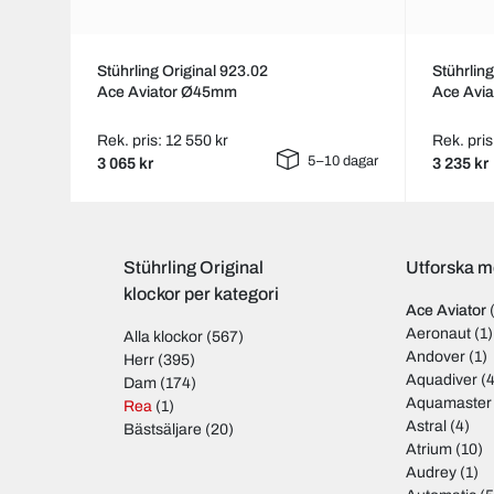
Stührling Original 923.02
Stührlin
Ace Aviator Ø45mm
Ace Avi
Rek. pris: 12 550 kr
Rek. pris
5–10 dagar
3 065 kr
3 235 kr
Stührling Original
Utforska mo
klockor per kategori
Ace Aviator
Aeronaut
(1)
Alla klockor
(567)
Andover
(1)
Herr
(395)
Aquadiver
(4
Dam
(174)
Aquamaster
Rea
(1)
Astral
(4)
Bästsäljare
(20)
Atrium
(10)
Audrey
(1)