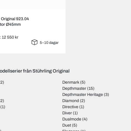
g Original 923.04
ator Ø45mm
: 12 550 kr
5–10 dagar
dellserier från Stührling Original
(2)
Denmark
(5)
Depthmaster
(15)
Depthmaster Heritage
(3)
2)
Diamond
(2)
(1)
Directive
(1)
Diver
(1)
Dualmode
(4)
Duet
(5)