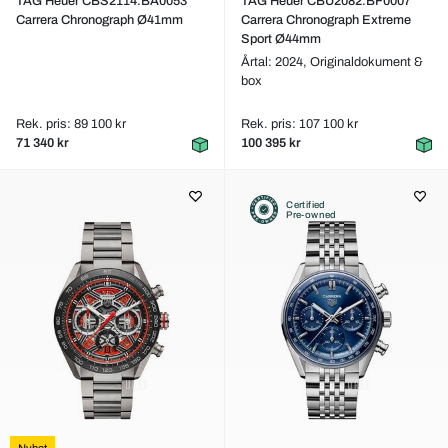
TAG Heuer CBS2114.BA0053
TAG Heuer CBU2082.BF0007
Carrera Chronograph Ø41mm
Carrera Chronograph Extreme
Sport Ø44mm
Årtal: 2024,
Originaldokument &
box
Rek. pris: 89 100 kr
Rek. pris: 107 100 kr
71 340 kr
100 395 kr
Certified
Pre-owned