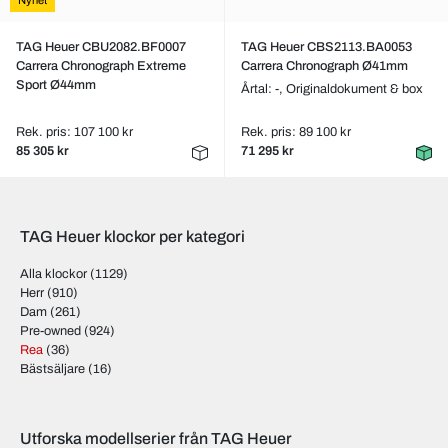
Nyhet
TAG Heuer CBU2082.BF0007
TAG Heuer CBS2113.BA0053
Carrera Chronograph Extreme
Carrera Chronograph Ø41mm
Sport Ø44mm
Årtal: -,
Originaldokument & box
Rek. pris: 107 100 kr
Rek. pris: 89 100 kr
85 305 kr
71 295 kr
TAG Heuer klockor per kategori
Alla klockor
(1129)
Herr
(910)
Dam
(261)
Pre-owned
(924)
Rea
(36)
Bästsäljare
(16)
Utforska modellserier från TAG Heuer