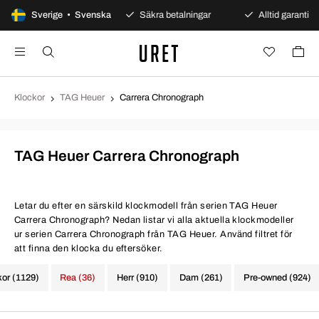
0 dagars öppet köp
Sverige • Svenska
Säkra betalningar
Alltid garanti
Klockor
TAG Heuer
Carrera Chronograph
TAG Heuer Carrera Chronograph
Letar du efter en särskild klockmodell från serien TAG Heuer
Carrera Chronograph? Nedan listar vi alla aktuella klockmodeller
ur serien Carrera Chronograph från TAG Heuer. Använd filtret för
att finna den klocka du eftersöker.
kor (1129)
Rea (36)
Herr (910)
Dam (261)
Pre-owned (924)