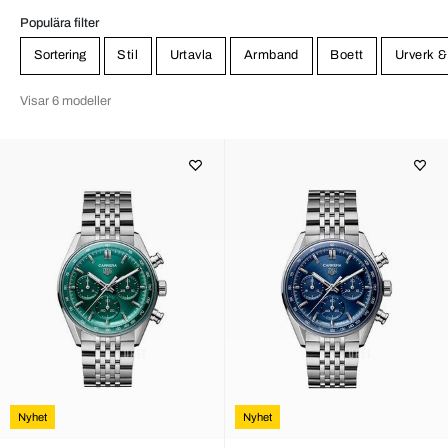
Populära filter
Sortering
Stil
Urtavla
Armband
Boett
Urverk &
Visar 6 modeller
Nyhet
Nyhet