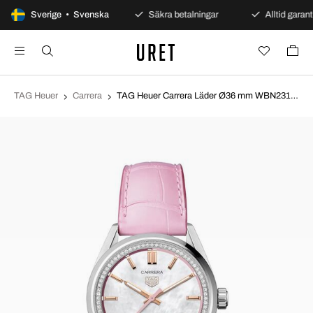
100 dagars öppet köp
Sverige • Svenska
Säkra betalningar
Alltid garanti
TAG Heuer
Carrera
TAG Heuer Carrera Läder Ø36 mm WBN2315.FC8331