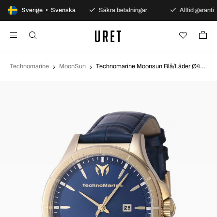
100 dagars öppet köp
Sverige • Svenska
Säkra betalningar
Alltid garanti
Technomarine
MoonSun
Technomarine Moonsun Blå/Läder Ø45 mm TM-822015