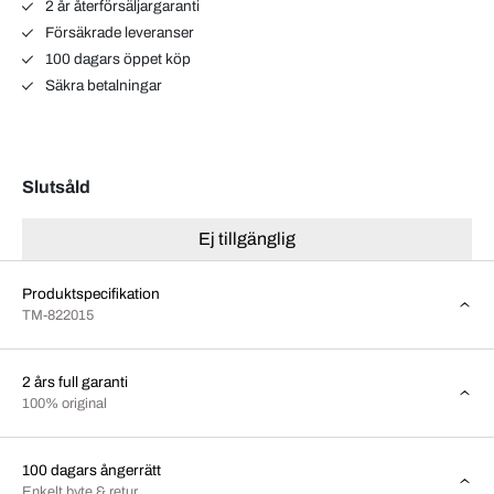
2 år återförsäljargaranti
Försäkrade leveranser
100 dagars öppet köp
Säkra betalningar
Slutsåld
Ej tillgänglig
Produktspecifikation
TM-822015
2 års full garanti
100% original
100 dagars ångerrätt
Enkelt byte & retur