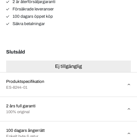
2 år återförsäljargaranti
Försäkrade leveranser
100 dagars öppet köp
Säkra betalningar
Slutsåld
Ej tillgänglig
Produktspecifikation
ES-8244-01
2 års full garanti
100% original
100 dagars ångerrätt
Enkelt byte & retur