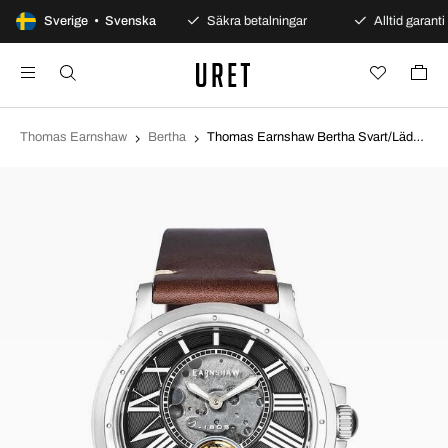
100 dagars öppet köp
Sverige • Svenska
Säkra betalningar
Alltid garanti
Thomas Earnshaw
Bertha
Thomas Earnshaw Bertha Svart/Läder Ø42 mm ES-8244-01