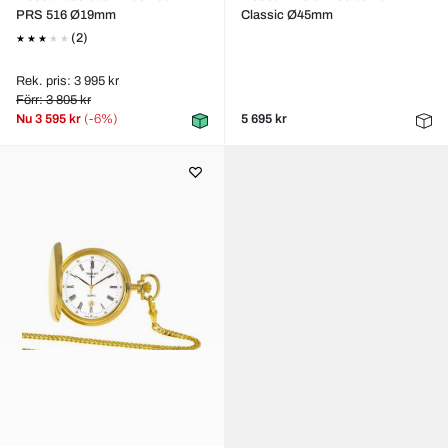
PRS 516 Ø19mm
Classic Ø45mm
(2)
Rek. pris: 3 995 kr
Förr: 3 805 kr
Nu
3 595 kr
(-6%)
5 695 kr