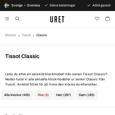
0 dagars öppet köp
Sverige • Svenska
Säkra betalningar
Alltid garanti
Klockor
Tissot
Classic
Tissot Classic
Letar du efter en särskild klockmodell från serien Tissot Classic?
Nedan listar vi alla aktuella klockmodeller ur serien Classic från
Tissot. Använd filtret för att finna den klocka du eftersöker.
Alla klockor (455)
Rea (5)
Herr (297)
Dam (183)