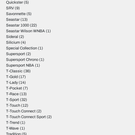
Quickster
(5)
SRV
(9)
Savonnette
(5)
Seastar
(13)
Seastar 1000
(22)
Seastar Wilson WNBA
(1)
Sideral
(2)
Silicium
(4)
Special Collection
(1)
Supersport
(2)
Supersport Chrono
(1)
Supersport NBA
(1)
T-Classic
(36)
T-Gold
(17)
T-Lady
(14)
T-Pocket
(7)
T-Race
(13)
T-Sport
(32)
T-Touch
(12)
T-Touch Connect
(2)
T-Touch Connect Sport
(2)
T-Trend
(1)
T-Wave
(1)
Tradition
(5)