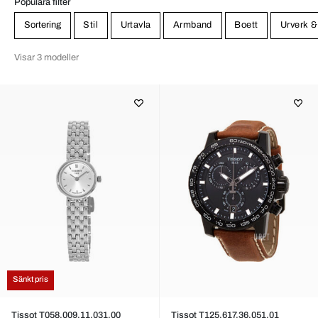
Populära filter
Sortering
Stil
Urtavla
Armband
Boett
Urverk &
Visar 3 modeller
Sänkt pris
Tissot T058.009.11.031.00
Tissot T125.617.36.051.01