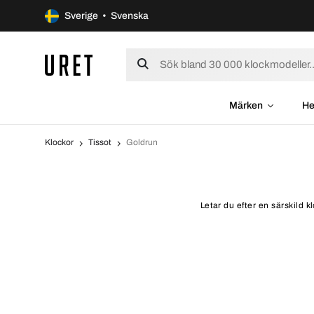
Sverige • Svenska
Märken
He
Klockor
Tissot
Goldrun
Letar du efter en särskild 