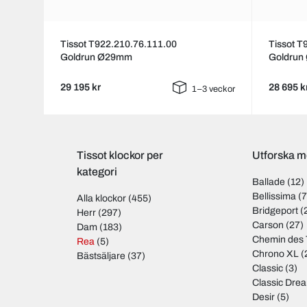
Tissot T922.210.76.111.00
Tissot T
Goldrun Ø29mm
Goldru
29 195 kr
28 695 k
1–3 veckor
Tissot klockor per
Utforska mo
kategori
Ballade
(12)
Bellissima
(7
Alla klockor
(455)
Bridgeport
(
Herr
(297)
Carson
(27)
Dam
(183)
Chemin des 
Rea
(5)
Chrono XL
(
Bästsäljare
(37)
Classic
(3)
Classic Dre
Desir
(5)