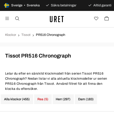
00 dagars öppet köp
Sverige • Svenska
Säkra betalningar
Alltid garanti
Klockor
Tissot
PR516 Chronograph
Tissot PR516 Chronograph
Letar du efter en särskild klockmodell från serien Tissot PR516
Chronograph? Nedan listar vi alla aktuella klockmodeller ur serien
PR516 Chronograph från Tissot. Använd filtret för att finna den
klocka du eftersöker.
Alla klockor (455)
Rea (5)
Herr (297)
Dam (183)