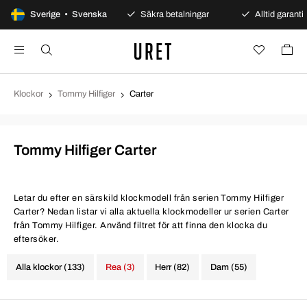
100 dagars öppet köp
Sverige • Svenska
Säkra betalningar
Alltid garanti
Klockor
Tommy Hilfiger
Carter
Tommy Hilfiger Carter
Letar du efter en särskild klockmodell från serien Tommy Hilfiger
Carter? Nedan listar vi alla aktuella klockmodeller ur serien Carter
från Tommy Hilfiger. Använd filtret för att finna den klocka du
eftersöker.
Alla klockor (133)
Rea (3)
Herr (82)
Dam (55)