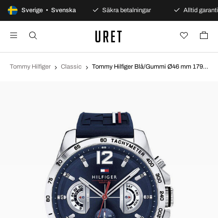
100 dagars öppet köp
Sverige • Svenska
Säkra betalningar
Alltid garanti
Tommy Hilfiger
Classic
Tommy Hilfiger Blå/Gummi Ø46 mm 1791476