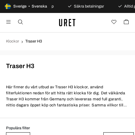
Sverige • Svenska
100 dagars öppet köp
Säkra betalningar
Alltid 
Klockor
Traser H3
Traser H3
Här finner du vårt utbud av Traser H3 klockor, använd
filterfuktionen nedan för att hitta rätt klocka för dig. Det välkända
Traser H3 kommer från Germany och levereras med full garanti,
nittio dagars öppet köp och fantastiska priser. Samma villkor till
bättre priser.
Populära filter