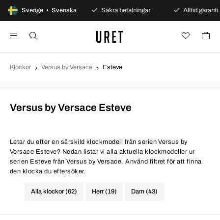
100 dagars öppet köp
Sverige • Svenska
Säkra betalningar
Alltid garanti
Klockor
Versus by Versace
Esteve
Versus by Versace Esteve
Letar du efter en särskild klockmodell från serien Versus by
Versace Esteve? Nedan listar vi alla aktuella klockmodeller ur
serien Esteve från Versus by Versace. Använd filtret för att finna
den klocka du eftersöker.
Alla klockor (62)
Herr (19)
Dam (43)