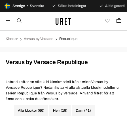
100 dagars öppet köp
Sverige • Svenska
Säkra betalningar
Alltid garanti
Klockor
Versus by Versace
Republique
Versus by Versace Republique
Letar du efter en särskild klockmodell från serien Versus by
Versace Republique? Nedan listar vi alla aktuella klockmodeller ur
serien Republique från Versus by Versace. Använd filtret för att
finna den klocka du eftersöker.
Alla klockor (60)
Herr (19)
Dam (41)