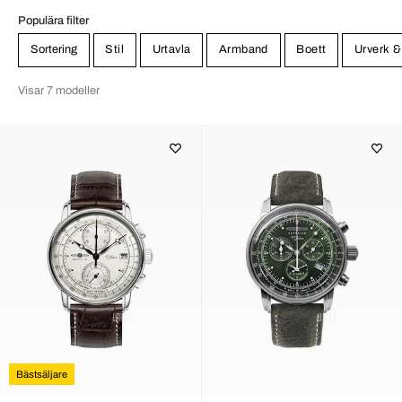
Populära filter
Sortering
Stil
Urtavla
Armband
Boett
Urverk &
Visar 7 modeller
Bästsäljare