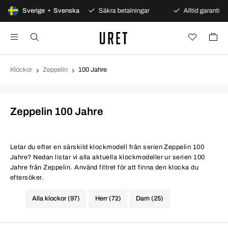
0 dagars öppet köp
Sverige • Svenska
Säkra betalningar
Alltid garanti
Klockor
Zeppelin
100 Jahre
Zeppelin 100 Jahre
Letar du efter en särskild klockmodell från serien Zeppelin 100
Jahre? Nedan listar vi alla aktuella klockmodeller ur serien 100
Jahre från Zeppelin. Använd filtret för att finna den klocka du
eftersöker.
Alla klockor (97)
Herr (72)
Dam (25)