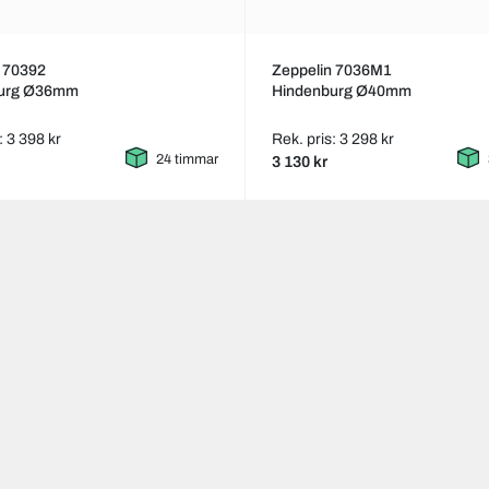
n 70392
Zeppelin 7036M1
burg Ø36mm
Hindenburg Ø40mm
: 3 398 kr
Rek. pris: 3 298 kr
24 timmar
3 130 kr