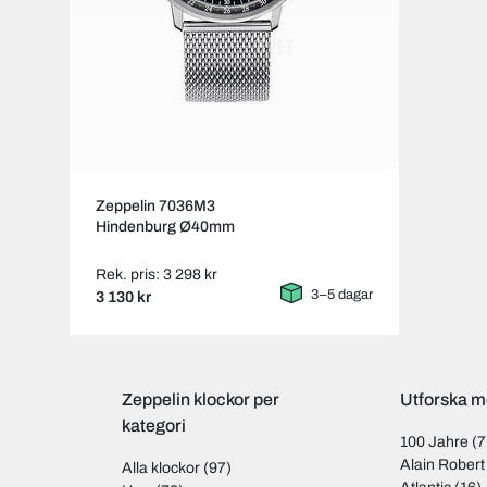
Zeppelin 7036M3
Hindenburg Ø40mm
Rek. pris: 3 298 kr
3–5 dagar
3 130 kr
Zeppelin klockor per
Utforska m
kategori
100 Jahre
(7
Alain Robert
Alla klockor
(97)