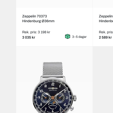
Zeppelin 70373
Zeppeli
Hindenburg Ø36mm
Hinden
Rek. pris: 3 198 kr
Rek. pris
3–5 dagar
3 035 kr
2 589 kr