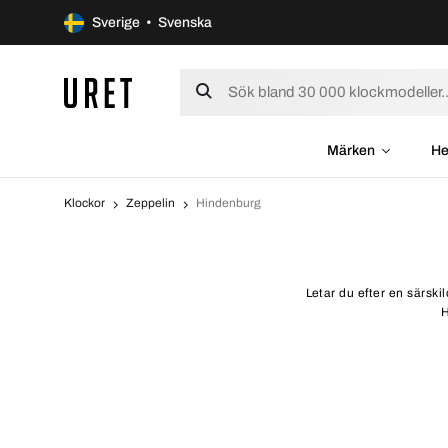
Sverige • Svenska
Märken
He
Klockor
Zeppelin
Hindenburg
Letar du efter en särski
H