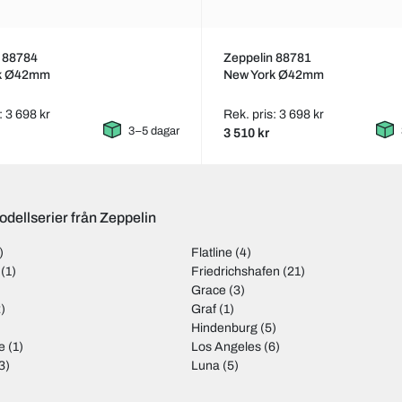
n 88784
Zeppelin 88781
rk Ø42mm
New York Ø42mm
: 3 698 kr
Rek. pris: 3 698 kr
3–5 dagar
3 510 kr
odellserier från Zeppelin
)
Flatline
(4)
(1)
Friedrichshafen
(21)
Grace
(3)
)
Graf
(1)
Hindenburg
(5)
e
(1)
Los Angeles
(6)
3)
Luna
(5)