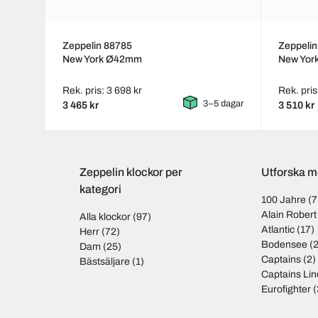
Zeppelin 88785
Zeppeli
New York Ø42mm
New Yo
Rek. pris: 3 698 kr
Rek. pris
3–5 dagar
3 465 kr
3 510 kr
Zeppelin klockor per
Utforska m
kategori
100 Jahre
(7
Alain Robert
Alla klockor
(97)
Atlantic
(17)
Herr
(72)
Bodensee
(2
Dam
(25)
Captains
(2)
Bästsäljare
(1)
Captains Lin
Eurofighter
(