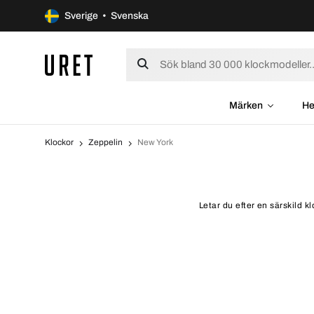
Sverige • Svenska
Märken
He
Klockor
Zeppelin
New York
Letar du efter en särskild 