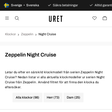
100 dagars öppet köp
Sverige • Svenska
Säkra betalningar
Alltid garanti
Klockor
Zeppelin
Night Cruise
Zeppelin Night Cruise
Letar du efter en särskild klockmodell från serien Zeppelin Night
Cruise? Nedan listar vi alla aktuella klockmodeller ur serien Night
Cruise från Zeppelin. Använd filtret för att finna den klocka du
eftersöker.
Alla klockor (98)
Herr (73)
Dam (25)