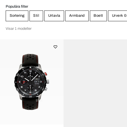
Populära filter
Sortering
Stil
Urtavla
Armband
Boett
Urverk &
Visar 1 modeller