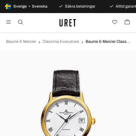
100 dagars öppet köp
Sverige • Svenska
Säkra betalningar
Alltid garanti
Baume & Mercier
Classima Executives
Baume & Mercier Classima Executives Vit/Läder Ø33 mm MOA8160