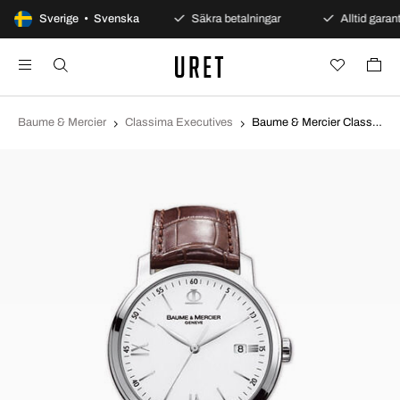
100 dagars öppet köp
Sverige • Svenska
Säkra betalningar
Alltid garant
Baume & Mercier
Classima Executives
Baume & Mercier Classima Executives Silverfärgad/Läder Ø39 mm MOA8687