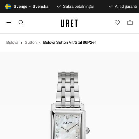
100 dagars öppet köp
Sverige • Svenska
Säkra betalningar
Alltid garanti
Bulova
Sutton
Bulova Sutton Vit/Stål 96P244