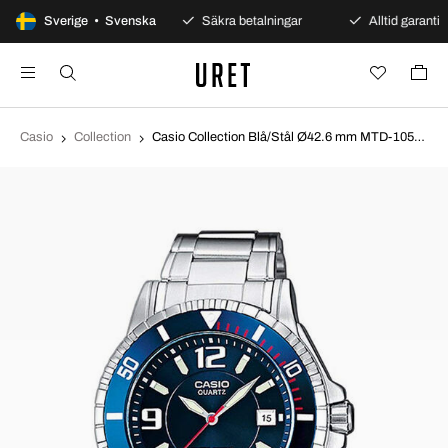
100 dagars öppet köp
Sverige • Svenska
Säkra betalningar
Alltid garanti
Casio
Collection
Casio Collection Blå/Stål Ø42.6 mm MTD-1053D-2AVES