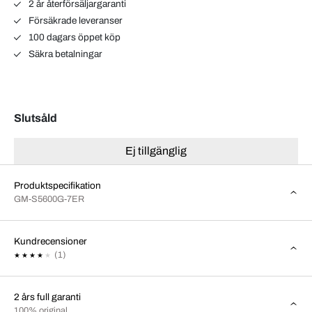
2 år återförsäljargaranti
Försäkrade leveranser
100 dagars öppet köp
Säkra betalningar
Slutsåld
Ej tillgänglig
Produktspecifikation
GM-S5600G-7ER
Kundrecensioner
(1)
2 års full garanti
100% original