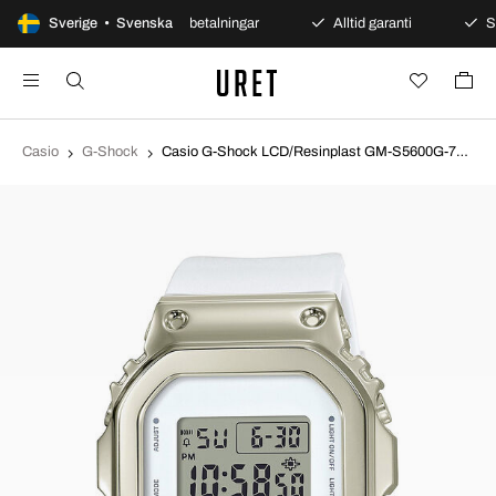
s öppet köp
Sverige • Svenska
Säkra betalningar
Alltid garanti
Sn
Casio
G-Shock
Casio G-Shock LCD/Resinplast GM-S5600G-7ER