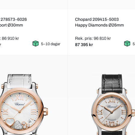
 278573-6026
Chopard 209415-5003
port Ø30mm
Happy Diamonds Ø26mm
: 86 910 kr
Rek. pris: 96 810 kr
5–10 dagar
5
r
87 395 kr