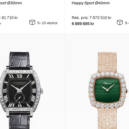
port Ø30mm
Happy Sport Ø40mm
: 61 710 kr
Rek. pris: 7 672 510 kr
5–10 veckor
5–
r
6 889 695 kr