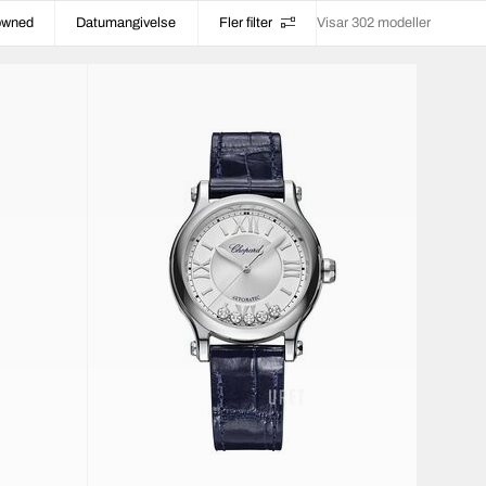
-owned
Datumangivelse
Fler filter
Visar 302 modeller