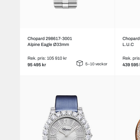
Chopard 298617-3001
Chopard
Alpine Eagle Ø33mm
L.U.C
Rek. pris: 105 910 kr
Rek. pris
5–10 veckor
95 495 kr
439 595 