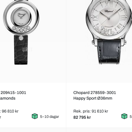
 209415-1001
Chopard 278559-3001
iamonds
Happy Sport Ø36mm
: 96 810 kr
Rek. pris: 91 610 kr
5–10 dagar
5
r
82 795 kr