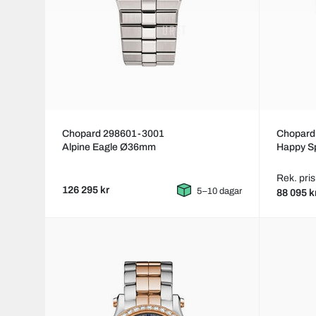
Chopard 298601-3001
Chopard
Alpine Eagle Ø36mm
Happy S
Rek. pris
126 295 kr
5–10 dagar
88 095 k