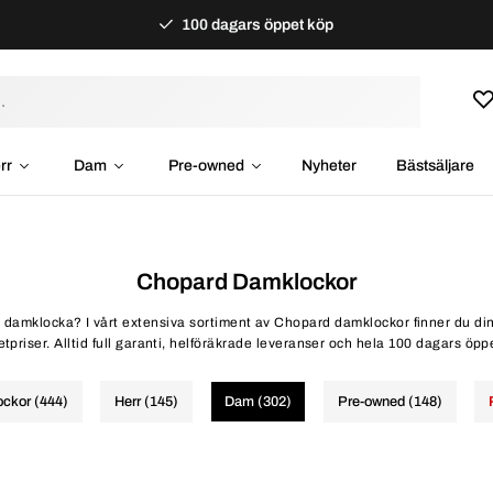
100 dagars öppet köp
rr
Dam
Pre-owned
Nyheter
Bästsäljare
Chopard Damklockor
 damklocka? I vårt extensiva sortiment av Chopard damklockor finner du din 
etpriser. Alltid full garanti, helföräkrade leveranser och hela 100 dagars öpp
lockor (444)
Herr (145)
Dam (302)
Pre-owned (148)