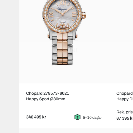
Chopard 278573-6021
Chopard
Happy Sport Ø30mm
Happy D
Rek. pris
346 495 kr
5–10 dagar
87 395 k