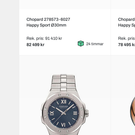
Chopard 278573-6027
Chopard
Happy Sport Ø30mm
Happy S
Rek. pris: 91 410 kr
Rek. pris
24 timmar
82 499 kr
78 495 k