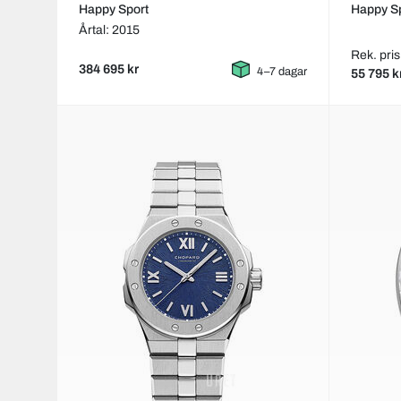
Happy Sport
Happy S
Årtal: 2015
Rek. pris
384 695 kr
4–7 dagar
55 795 k