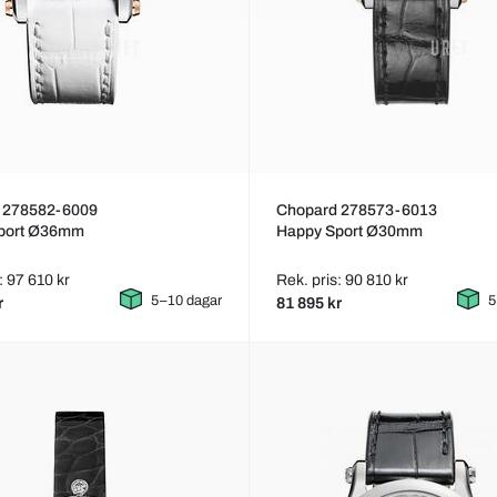
 278582-6009
Chopard 278573-6013
port Ø36mm
Happy Sport Ø30mm
: 97 610 kr
Rek. pris: 90 810 kr
5–10 dagar
5
r
81 895 kr