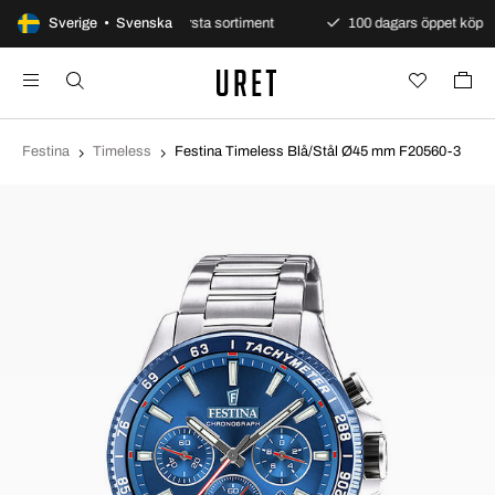
under
Sverige • Svenska
Europas största sortiment
100 dagars öppet köp
Festina
Timeless
Festina Timeless Blå/Stål Ø45 mm F20560-3