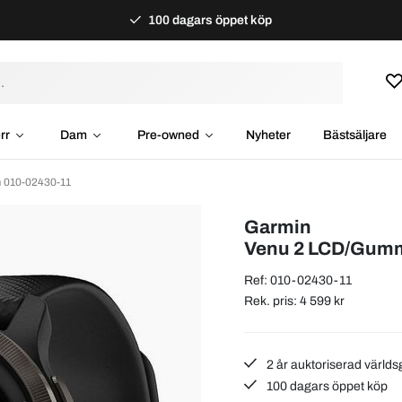
100 dagars öppet köp
rr
Dam
Pre-owned
Nyheter
Bästsäljare
 010-02430-11
Garmin
Venu 2 LCD/Gum
Ref: 010-02430-11
Rek. pris: 4 599 kr
2 år auktoriserad världs
100 dagars öppet köp