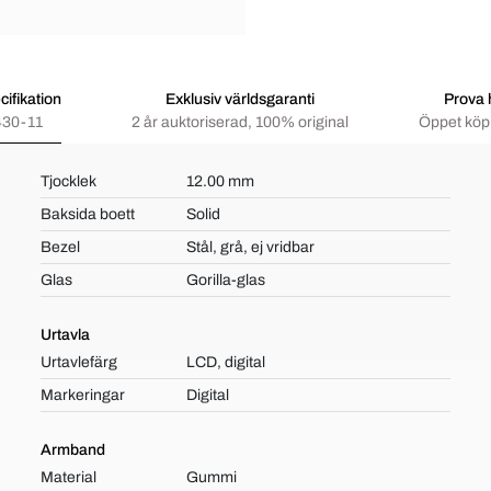
ifikation
Exklusiv världsgaranti
Prova
30-11
2 år auktoriserad, 100% original
Öppet köp 
Tjocklek
12.00 mm
Baksida boett
Solid
Bezel
Stål, grå, ej vridbar
Glas
Gorilla-glas
Urtavla
Urtavlefärg
LCD, digital
Markeringar
Digital
Armband
Material
Gummi