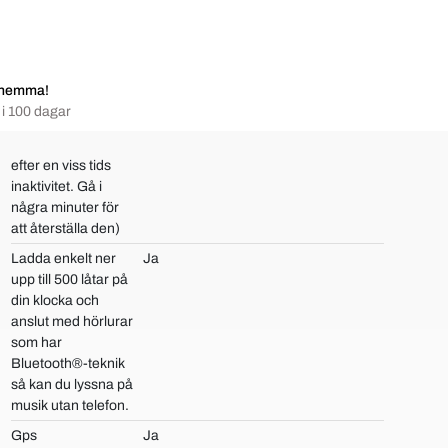
 hemma!
i 100 dagar
efter en viss tids
inaktivitet. Gå i
några minuter för
att återställa den)
Ladda enkelt ner
Ja
upp till 500 låtar på
din klocka och
anslut med hörlurar
som har
Bluetooth®-teknik
så kan du lyssna på
musik utan telefon.
Gps
Ja