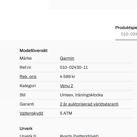
Produktspec
010-024
Modellöversikt
Märke
Garmin
Ref.nr
010-02430-11
Rek. pris
4 599 kr
Kategori
Venu 2
Stil
Unisex, träningsklocka
Garanti
2 år auktoriserad världsgaranti
Vattenskydd
5 ATM
Urverk
Urverk &
Kvarts (batteridrivet)