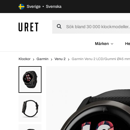
Sverige • Svenska
Märken
He
Klockor
Garmin
Venu 2
Garmin Venu 2 LCD/Gummi Ø45 mm