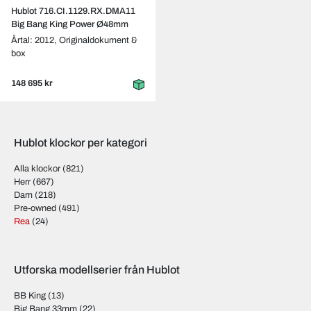
Hublot 716.CI.1129.RX.DMA11
Big Bang King Power Ø48mm
Årtal: 2012,
Originaldokument &
box
148 695 kr
Hublot klockor per kategori
Alla klockor
(821)
Herr
(667)
Dam
(218)
Pre-owned
(491)
Rea
(24)
Utforska modellserier från Hublot
BB King
(13)
Big Bang 33mm
(22)