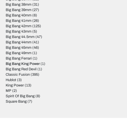
Big Bang 38mm
(31)
Big Bang 39mm
(27)
Big Bang 40mm
(6)
Big Bang 41mm
(26)
Big Bang 42mm
(125)
Big Bang 43mm
(5)
Big Bang 44.5mm
(47)
Big Bang 44mm
(41)
Big Bang 45mm
(46)
Big Bang 49mm
(1)
Big Bang Ferrari
(1)
Big Bang King Power
(1)
Big Bang Red Devil
(1)
Classic Fusion
(395)
Hublot
(3)
King Power
(13)
MP
(2)
Spirit Of Big Bang
(8)
Square Bang
(7)