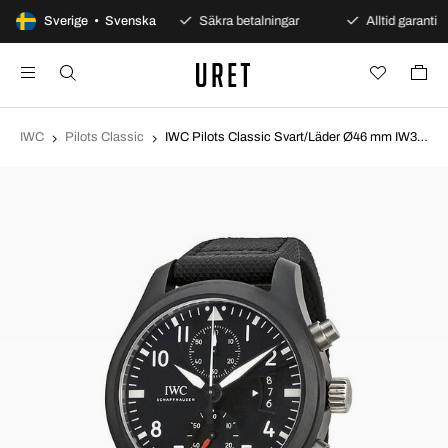
100 dagars öppet köp
Sverige • Svenska
Säkra betalningar
Alltid garanti
IWC
Pilots Classic
IWC Pilots Classic Svart/Läder Ø46 mm IW388007