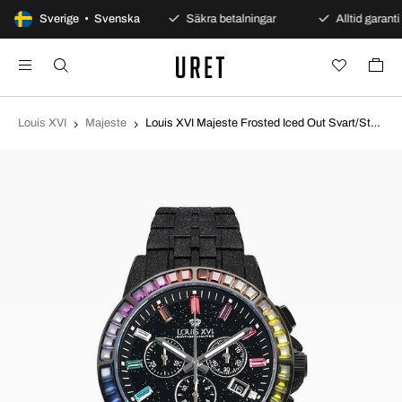
100 dagars öppet köp
Sverige • Svenska
Säkra betalningar
Alltid garanti
Louis XVI
Majeste
Louis XVI Majeste Frosted Iced Out Svart/Stål Ø43 mm LXVI1129