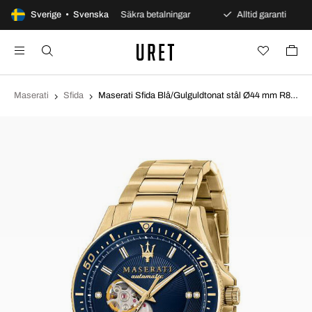
 dagars öppet köp
Sverige • Svenska
Säkra betalningar
Alltid garanti
Maserati
Sfida
Maserati Sfida Blå/Gulguldtonat stål Ø44 mm R8823140004