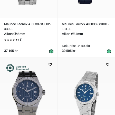
Maurice Lacroix AI6038-SS002-
Maurice Lacroix AI6038-SS001-
430-1
131-1
Aikon Ø44mm
Aikon Ø44mm
(1)
Rek. pris: 36 490 kr
37 195 kr
30 595 kr
Certified
Pre-owned