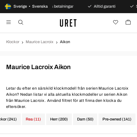
 köp
Sverige • Svenska
Säkra betalningar
Alltid garanti
Snabb oc
Klockor
Maurice Lacroix
Aikon
Maurice Lacroix Aikon
Letar du efter en särskild klockmodell från serien Maurice Lacroix
Aikon? Nedan listar vi alla aktuella klockmodeller ur serien Aikon
från Maurice Lacroix. Använd filtret för att finna den klocka du
eftersöker.
ckor (241)
Rea (11)
Herr (200)
Dam (50)
Pre-owned (141)