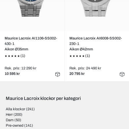
Maurice Lacroix AI1106-SS002-
Maurice Lacroix AI6008-SS002-
430-1
230-1
Aikon Ø35mm
Aikon Ø42mm
(1)
(1)
Rek. pris: 12 290 kr
Rek. pris: 24 490 kr
10 595 kr
20 795 kr
Maurice Lacroix klockor per kategori
Alla klockor
(241)
Herr
(200)
Dam
(50)
Pre-owned
(141)