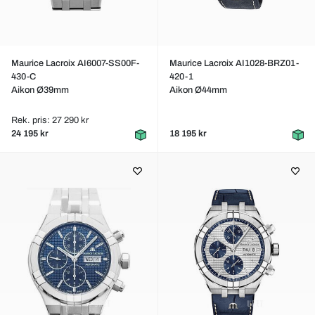
Maurice Lacroix AI6007-SS00F-
Maurice Lacroix AI1028-BRZ01-
430-C
420-1
Aikon Ø39mm
Aikon Ø44mm
Rek. pris: 27 290 kr
24 195 kr
18 195 kr