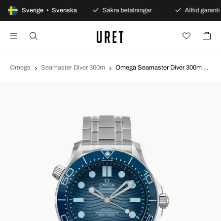
100 dagars öppet köp
Sverige • Svenska
Säkra betalningar
Alltid garanti
Omega
Seamaster Diver 300m
Omega Seamaster Diver 300m Blå/Stål Ø42 mm 210.30.42.20.03.003