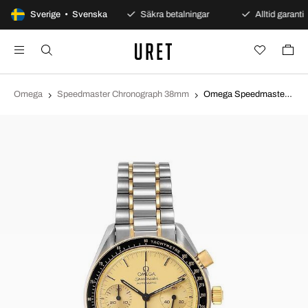
100 dagars öppet köp
Sverige • Svenska
Säkra betalningar
Alltid garanti
Omega
Speedmaster Chronograph 38mm
Omega Speedmaster Chronograph 38mm Champagnefärgad/Stål Ø39 mm 3310.10.00